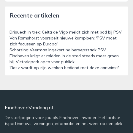
Recente artikelen
Driouech in trek: Celta de Vigo meldt zich met bod bij PSV
Van Ramshorst voorspelt nieuwe kampioen: 'PSV moet
zich focussen op Europa'
Schorsing Veerman ingekort na beroepszaak PSV
Eindhoven krijgt er midden in de stad steeds meer groen
bij: Victoriapark open voor publiek
'Bosz wordt op zijn wenken bediend met deze aanwinst'
EindhovenVandaag.nl
De startpagina voor jou als Eindhoven inwoner. Het laatste
(sport)nieuws, woningen, informatie en het weer op een plek.