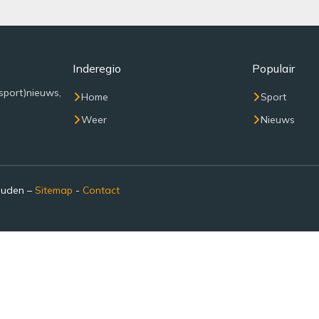
Inderegio
Populair
sport)nieuws,
Home
Sport
Weer
Nieuws
ouden –
Sitemap
-
Contact