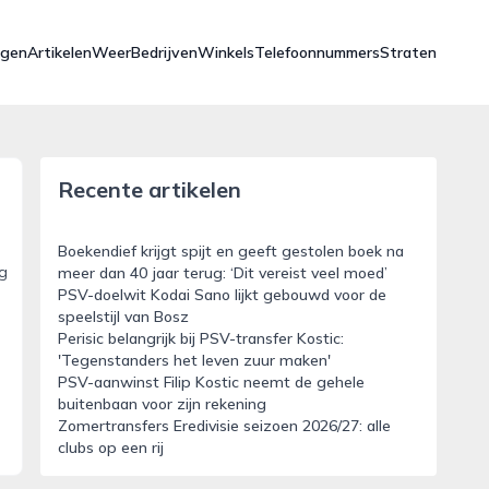
ngen
Artikelen
Weer
Bedrijven
Winkels
Telefoonnummers
Straten
Recente artikelen
Boekendief krijgt spijt en geeft gestolen boek na
ng
meer dan 40 jaar terug: ‘Dit vereist veel moed’
PSV-doelwit Kodai Sano lijkt gebouwd voor de
speelstijl van Bosz
Perisic belangrijk bij PSV-transfer Kostic:
'Tegenstanders het leven zuur maken'
PSV-aanwinst Filip Kostic neemt de gehele
buitenbaan voor zijn rekening
Zomertransfers Eredivisie seizoen 2026/27: alle
clubs op een rij