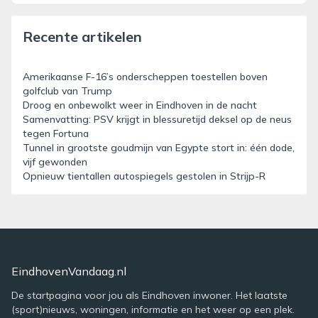
Recente artikelen
Amerikaanse F-16’s onderscheppen toestellen boven
golfclub van Trump
Droog en onbewolkt weer in Eindhoven in de nacht
Samenvatting: PSV krijgt in blessuretijd deksel op de neus
tegen Fortuna
Tunnel in grootste goudmijn van Egypte stort in: één dode,
vijf gewonden
Opnieuw tientallen autospiegels gestolen in Strijp-R
EindhovenVandaag.nl
De startpagina voor jou als Eindhoven inwoner. Het laatste
(sport)nieuws, woningen, informatie en het weer op een plek.