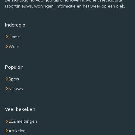
De startpagina voor jou als Eindhoven inwoner. Het laatste
(sport)nieuws, woningen, informatie en het weer op een plek.
Inderegio
Home
Weer
Populair
Sport
Nieuws
Veel bekeken
112 meldingen
Artikelen