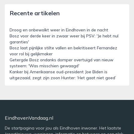
Recente artikelen
Droog en onbewolkt weer in Eindhoven in de nacht
Bosz voor derde keer in zwaar weer bij PSV: 'Je hebt nul
garanties'
Bosz laat pijnlijke stilte vallen en bekritiseert Fernandez
voor rol bij gelijkmaker
Getergde Bosz ondanks domper overtuigd van nieuw
systeem: 'Was misschien gewaagd'
Kanker bij Amerikaanse oud-president Joe Biden is
uitgezaaid, zegt zijn zoon Hunter: ‘Het gaat niet goed’
EindhovenVandaag.nl
De startpagina voor jou als Eindhoven inwoner. Het laatste