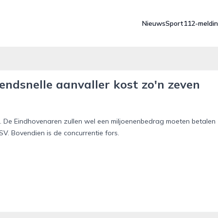
Nieuws
Sport
112-meldi
zendsnelle aanvaller kost zo'n zeven
LD. De Eindhovenaren zullen wel een miljoenenbedrag moeten betalen
SV. Bovendien is de concurrentie fors.