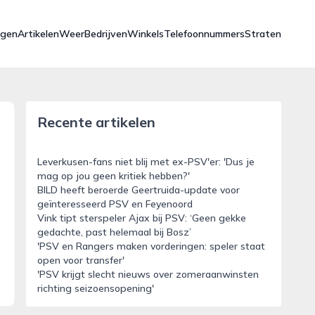
ngen
Artikelen
Weer
Bedrijven
Winkels
Telefoonnummers
Straten
Recente artikelen
Leverkusen-fans niet blij met ex-PSV'er: 'Dus je
mag op jou geen kritiek hebben?'
BILD heeft beroerde Geertruida-update voor
geïnteresseerd PSV en Feyenoord
Vink tipt sterspeler Ajax bij PSV: ‘Geen gekke
gedachte, past helemaal bij Bosz’
'PSV en Rangers maken vorderingen: speler staat
open voor transfer'
'PSV krijgt slecht nieuws over zomeraanwinsten
richting seizoensopening'