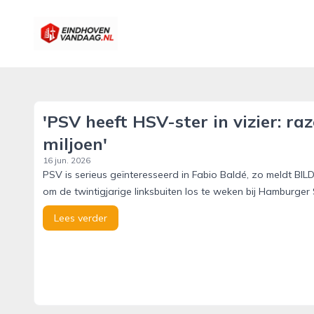
eindhovenvandaag.nl
'PSV heeft HSV-ster in vizier: ra
miljoen'
16 jun. 2026
PSV is serieus geïnteresseerd in Fabio Baldé, zo meldt BI
om de twintigjarige linksbuiten los te weken bij Hamburger 
Lees verder