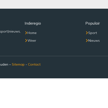
Inderegio
Populair
sport)nieuws,
Home
Sport
Weer
Nieuws
ouden –
Sitemap
-
Contact