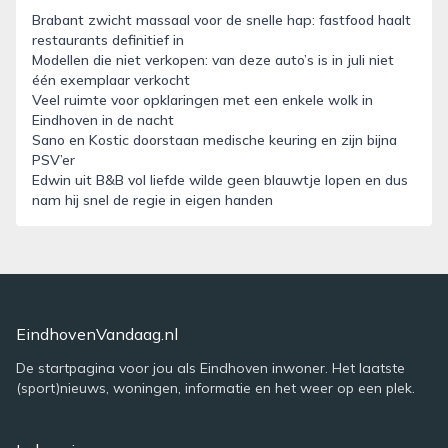
Brabant zwicht massaal voor de snelle hap: fastfood haalt
restaurants definitief in
Modellen die niet verkopen: van deze auto’s is in juli niet
één exemplaar verkocht
Veel ruimte voor opklaringen met een enkele wolk in
Eindhoven in de nacht
Sano en Kostic doorstaan medische keuring en zijn bijna
PSV’er
Edwin uit B&B vol liefde wilde geen blauwtje lopen en dus
nam hij snel de regie in eigen handen
EindhovenVandaag.nl
De startpagina voor jou als Eindhoven inwoner. Het laatste
(sport)nieuws, woningen, informatie en het weer op een plek.