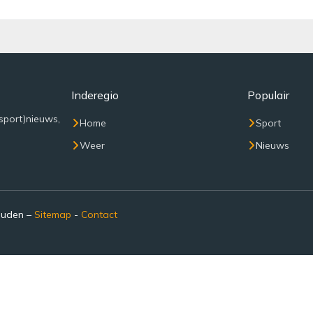
Inderegio
Populair
sport)nieuws,
Home
Sport
Weer
Nieuws
ouden –
Sitemap
-
Contact