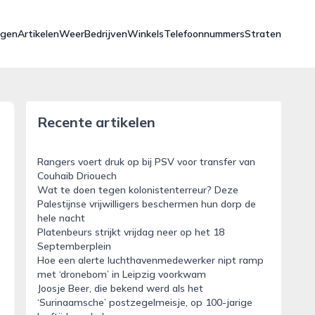
ngen
Artikelen
Weer
Bedrijven
Winkels
Telefoonnummers
Straten
Recente artikelen
Rangers voert druk op bij PSV voor transfer van
Couhaib Driouech
Wat te doen tegen kolonistenterreur? Deze
Palestijnse vrijwilligers beschermen hun dorp de
hele nacht
Platenbeurs strijkt vrijdag neer op het 18
Septemberplein
Hoe een alerte luchthavenmedewerker nipt ramp
met ‘dronebom’ in Leipzig voorkwam
Joosje Beer, die bekend werd als het
‘Surinaamsche’ postzegelmeisje, op 100-jarige