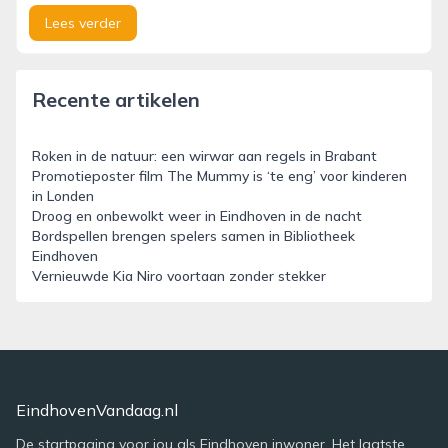
Lees verder
Recente artikelen
Roken in de natuur: een wirwar aan regels in Brabant
Promotieposter film The Mummy is ‘te eng’ voor kinderen
in Londen
Droog en onbewolkt weer in Eindhoven in de nacht
Bordspellen brengen spelers samen in Bibliotheek
Eindhoven
Vernieuwde Kia Niro voortaan zonder stekker
EindhovenVandaag.nl
De startpagina voor jou als Eindhoven inwoner. Het laatste