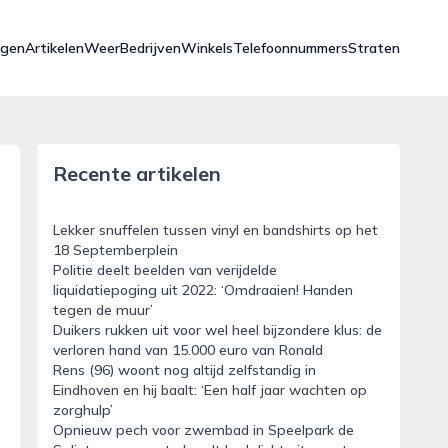
ngen
Artikelen
Weer
Bedrijven
Winkels
Telefoonnummers
Straten
Recente artikelen
Lekker snuffelen tussen vinyl en bandshirts op het
e
18 Septemberplein
Politie deelt beelden van verijdelde
liquidatiepoging uit 2022: ‘Omdraaien! Handen
tegen de muur’
Duikers rukken uit voor wel heel bijzondere klus: de
verloren hand van 15.000 euro van Ronald
Rens (96) woont nog altijd zelfstandig in
Eindhoven en hij baalt: ‘Een half jaar wachten op
zorghulp’
Opnieuw pech voor zwembad in Speelpark de