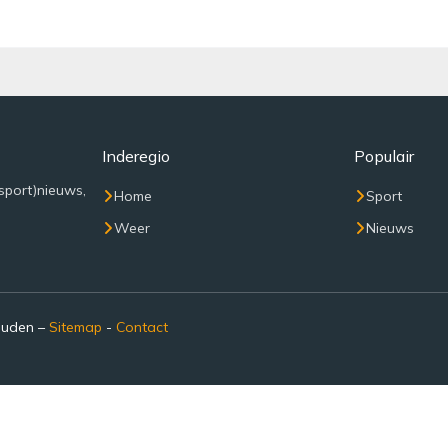
Inderegio
Populair
sport)nieuws,
Home
Sport
Weer
Nieuws
ouden –
Sitemap
-
Contact