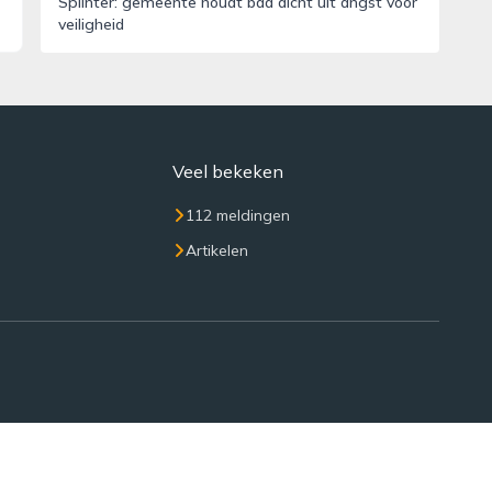
Splinter: gemeente houdt bad dicht uit angst voor
veiligheid
Veel bekeken
112 meldingen
Artikelen