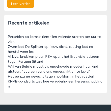
Lees verder
Recente artikelen
Perseïden op komst: tientallen vallende sterren per uur te
zien
Zwembad De Splinter opnieuw dicht: coating laat na
herstel weer los
VI Live: landskampioen PSV opent het Eredivisie-seizoen
tegen Fortuna Sittard
Will van Sebille moest als ongehuwde moeder haar kind
afstaan: ‘Iedereen vond ons ongeschikt en te labiel’
Het eenzame gevecht tegen hoofdpijn in het voetbal:
KNVB-bondsarts ziet hoe verraderlijk een hersenschudding
is