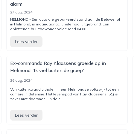
alarm
27 aug. 2024
HELMOND - Een auto die geparkeerd stond aan de Betuwehof
in Helmond, is maandagnacht helemaal uitgebrand. Een
oplettende buurtbewoner belde rond 04.00...
Lees verder
Ex-commando Ray Klaassens groeide op in
Helmond: 'Ik viel buiten de groep'
26 aug. 2024
Van kattenkwaad uithalen in een Helmondse volkswijk tot een
carrière in defensie. Het levenspad van Ray Klaassens (51) is
zeker niet doorsnee. En de e...
Lees verder