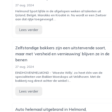
27 aug. 2024
Helmond Sport lijfde in de afgelopen weken al talenten uit
IJsland, België, Marokko en Kroatië in. Nu wordt er een Zwitser
aan dat rijtje toegevoegd....
Lees verder
Zelfstandige bakkers zijn een uitstervende soort,
maar met ‘versheid en vernieuwing’ blijven ze in de
benen
27 aug. 2024
EINDHOVEN/HELMOND - ‘Woeste Willy’, zo heet één van de
specialiteiten van Bakker Moeskops uit Veldhoven. Met de
bakkerij nog direct achter de winkel i...
Lees verder
Auto helemaal uitgebrand in Helmond,