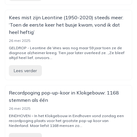
Kees mist zijn Leontine (1950-2020) steeds meer:
‘Toen de eerste keer het busje kwam, vond ik dat
heel heftig’
26 mei 2025
GELDROP - Leontine de Vries was nog maar 59 jaar toen ze de
diagnose alzheimer kreeg. Tien jaar later overleed ze. „Ze bleef
altijd heel lief, onvoors...
Lees verder
Recordpoging pop-up-koor in Klokgebouw: 1168
stemmen als één
26 mei 2025
EINDHOVEN – In het Klokgebouw in Eindhoven vond zondag een
recordpoging plaats voor het grootste pop-up koor van
Nederland. Maar liefst 1168 mensen zo...