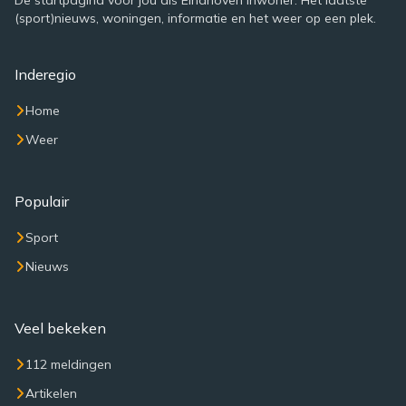
De startpagina voor jou als Eindhoven inwoner. Het laatste
(sport)nieuws, woningen, informatie en het weer op een plek.
Inderegio
Home
Weer
Populair
Sport
Nieuws
Veel bekeken
112 meldingen
Artikelen