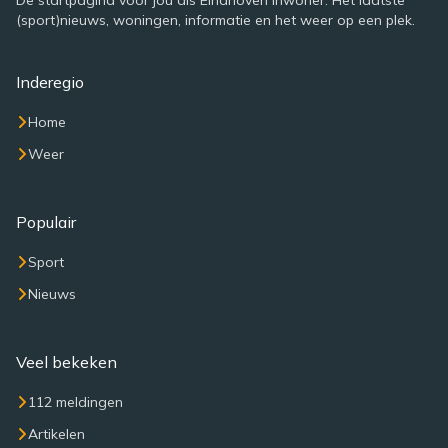
De startpagina voor jou als Eindhoven inwoner. Het laatste
(sport)nieuws, woningen, informatie en het weer op een plek.
Inderegio
Home
Weer
Populair
Sport
Nieuws
Veel bekeken
112 meldingen
Artikelen