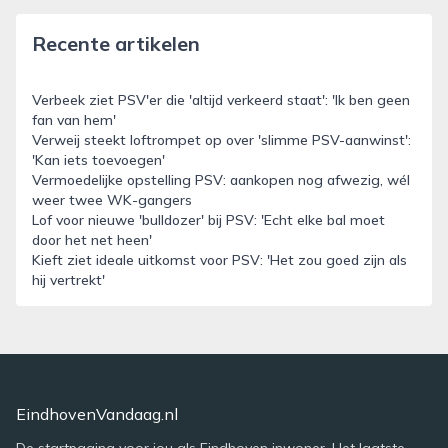
Recente artikelen
Verbeek ziet PSV'er die 'altijd verkeerd staat': 'Ik ben geen
fan van hem'
Verweij steekt loftrompet op over 'slimme PSV-aanwinst':
'Kan iets toevoegen'
Vermoedelijke opstelling PSV: aankopen nog afwezig, wél
weer twee WK-gangers
Lof voor nieuwe 'bulldozer' bij PSV: 'Echt elke bal moet
door het net heen'
Kieft ziet ideale uitkomst voor PSV: 'Het zou goed zijn als
hij vertrekt'
EindhovenVandaag.nl