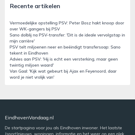
Recente artikelen
Vermoedelijke opstelling PSV: Peter Bosz hakt knoop door
over WK-gangers bij PSV
Sano dolblij na PSV-transfer: 'Dit is de ideale vervolgstap in
mijn carrière'
PSV telt miljoenen neer en beëindigt transfersoap: Sano
tekent in Eindhoven
Advies aan PSV: 'Hij is echt een versterking, maar geen
twintig miljoen waard'
Van Gaal: 'Kijk wat gebeurt bij Ajax en Feyenoord, daar
word je niet vrolijk van'
EindhovenVandaag.nl
De startpagina voor jou als Eindhoven inwoner. Het laatste
(sport)nieuws, woningen, informatie en het weer op een plek.