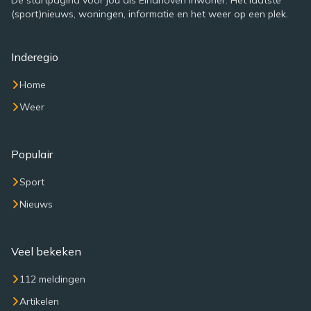
De startpagina voor jou als Eindhoven inwoner. Het laatste
(sport)nieuws, woningen, informatie en het weer op een plek.
Inderegio
Home
Weer
Populair
Sport
Nieuws
Veel bekeken
112 meldingen
Artikelen