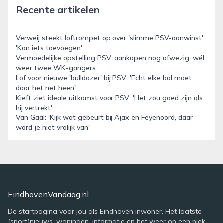
Recente artikelen
Verweij steekt loftrompet op over 'slimme PSV-aanwinst':
'Kan iets toevoegen'
Vermoedelijke opstelling PSV: aankopen nog afwezig, wél
weer twee WK-gangers
Lof voor nieuwe 'bulldozer' bij PSV: 'Echt elke bal moet
door het net heen'
Kieft ziet ideale uitkomst voor PSV: 'Het zou goed zijn als
hij vertrekt'
Van Gaal: 'Kijk wat gebeurt bij Ajax en Feyenoord, daar
word je niet vrolijk van'
EindhovenVandaag.nl
De startpagina voor jou als Eindhoven inwoner. Het laatste
(sport)nieuws, woningen, informatie en het weer op een plek.