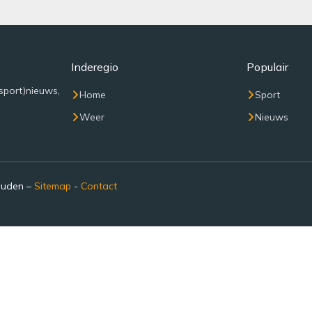
Inderegio
Populair
sport)nieuws,
Home
Sport
Weer
Nieuws
ouden –
Sitemap
-
Contact