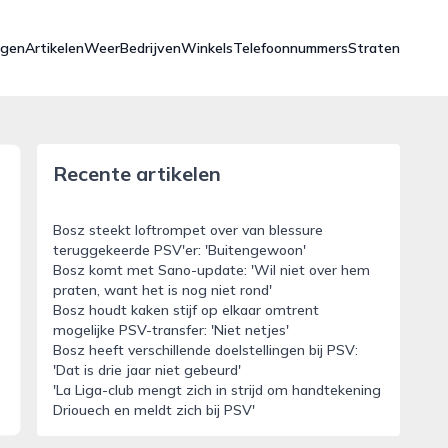
ngen
Artikelen
Weer
Bedrijven
Winkels
Telefoonnummers
Straten
Recente artikelen
Bosz steekt loftrompet over van blessure
teruggekeerde PSV'er: 'Buitengewoon'
Bosz komt met Sano-update: 'Wil niet over hem
praten, want het is nog niet rond'
Bosz houdt kaken stijf op elkaar omtrent
mogelijke PSV-transfer: 'Niet netjes'
Bosz heeft verschillende doelstellingen bij PSV:
'Dat is drie jaar niet gebeurd'
'La Liga-club mengt zich in strijd om handtekening
Driouech en meldt zich bij PSV'