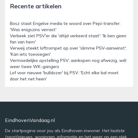
Recente artikelen
Bosz staat Engelse media te woord over Pepi-transfer:
'Was enigszins verrast'
Verbeek ziet PSV'er die 'altijd verkeerd staat': 'Ik ben geen
fan van hem'
Verweij steekt loftrompet op over 'slimme PSV-aanwinst':
'Kan iets toevoegen'
Vermoedelijke opstelling PSV: aankopen nog afwezig, wél
weer twee WK-gangers
Lof voor nieuwe 'bulldozer' bij PSV: 'Echt elke bal moet
door het net heen'
EindhovenVandaag.nl
De startpagina voor jou als Eindhoven inwoner. Het laatste
(sport)nieuws, woningen, informatie en het weer op een plek.