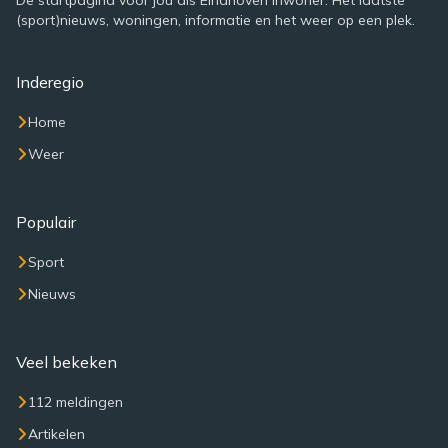
De startpagina voor jou als Eindhoven inwoner. Het laatste
(sport)nieuws, woningen, informatie en het weer op een plek.
Inderegio
Home
Weer
Populair
Sport
Nieuws
Veel bekeken
112 meldingen
Artikelen