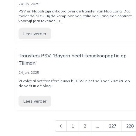
24 jun. 2025
PSV en Napoli zijn akkoord over de transfer van Noa Lang. Dat
meldt de NOS. Bij de kampioen van Italië kan Lang een contract
voor vijf jaar tekenen. D...
Lees verder
Transfers PSV: 'Bayern heeft terugkoopoptie op
Tillman'
24 jun. 2025
VI volgt al het transfernieuws bij PSV in het seizoen 2025/26 op
de voet in dit blog.
Lees verder
1
2
...
227
228