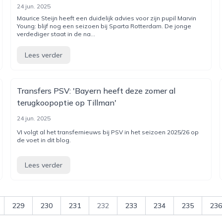
24 jun. 2025
Maurice Steijn heeft een duidelijk advies voor zijn pupil Marvin
Young: blijf nog een seizoen bij Sparta Rotterdam. De jonge
verdediger staat in de na...
Lees verder
Transfers PSV: 'Bayern heeft deze zomer al
terugkoopoptie op Tillman'
24 jun. 2025
VI volgt al het transfernieuws bij PSV in het seizoen 2025/26 op
de voet in dit blog.
Lees verder
229
230
231
232
233
234
235
236