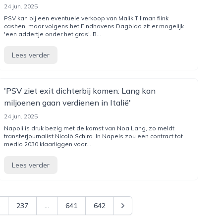
24 jun. 2025
PSV kan bij een eventuele verkoop van Malik Tillman flink
cashen, maar volgens het Eindhovens Dagblad zit er mogelijk
'een addertje onder het gras'. B...
Lees verder
'PSV ziet exit dichterbij komen: Lang kan
miljoenen gaan verdienen in Italië'
24 jun. 2025
Napoli is druk bezig met de komst van Noa Lang, zo meldt
transferjournalist Nicolò Schira. In Napels zou een contract tot
medio 2030 klaarliggen voor...
Lees verder
237
...
641
642