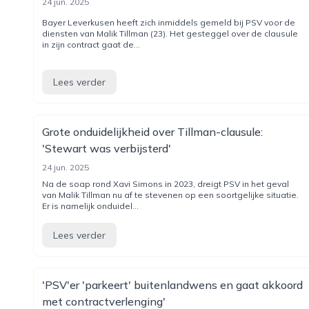
24 jun. 2025
Bayer Leverkusen heeft zich inmiddels gemeld bij PSV voor de
diensten van Malik Tillman (23). Het gesteggel over de clausule
in zijn contract gaat de...
Lees verder
Grote onduidelijkheid over Tillman-clausule:
'Stewart was verbijsterd'
24 jun. 2025
Na de soap rond Xavi Simons in 2023, dreigt PSV in het geval
van Malik Tillman nu af te stevenen op een soortgelijke situatie.
Er is namelijk onduidel...
Lees verder
'PSV'er 'parkeert' buitenlandwens en gaat akkoord
met contractverlenging'