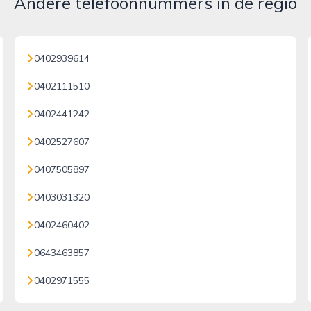
Andere telefoonnummers in de regio
0402939614
0402111510
0402441242
0402527607
0407505897
0403031320
0402460402
0643463857
0402971555