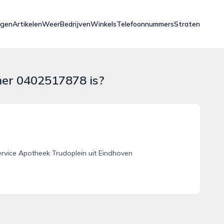
ngen
Artikelen
Weer
Bedrijven
Winkels
Telefoonnummers
Straten
mer 0402517878 is?
vice Apotheek Trudoplein uit Eindhoven