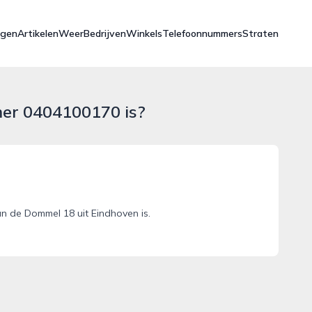
ngen
Artikelen
Weer
Bedrijven
Winkels
Telefoonnummers
Straten
mer 0404100170 is?
 de Dommel 18 uit Eindhoven is.