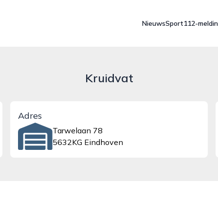
Nieuws
Sport
112-meldi
Kruidvat
Adres
Tarwelaan 78
5632KG Eindhoven