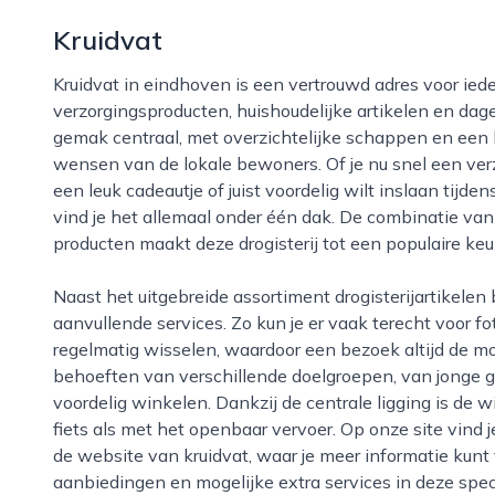
Kruidvat
Kruidvat in eindhoven is een vertrouwd adres voor iedereen die op zoek is naar betaalbare
verzorgingsproducten, huishoudelijke artikelen en dag
gemak centraal, met overzichtelijke schappen en een 
wensen van de lokale bewoners. Of je nu snel een ver
een leuk cadeautje of juist voordelig wilt inslaan tijde
vind je het allemaal onder één dak. De combinatie va
producten maakt deze drogisterij tot een populaire keu
Naast het uitgebreide assortiment drogisterijartikelen biedt kruidvat in eindhoven ook diverse
aanvullende services. Zo kun je er vaak terecht voor fo
regelmatig wisselen, waardoor een bezoek altijd de moe
behoeften van verschillende doelgroepen, van jonge g
voordelig winkelen. Dankzij de centrale ligging is de 
fiets als met het openbaar vervoer. Op onze site vind 
de website van kruidvat, waar je meer informatie kunt
aanbiedingen en mogelijke extra services in deze spec