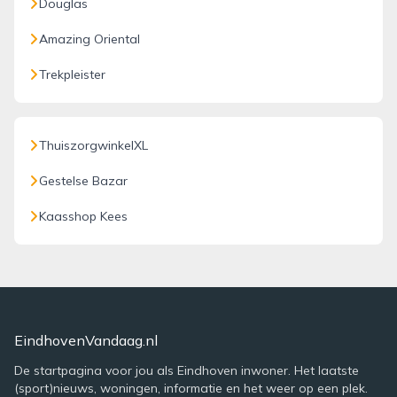
Douglas
Amazing Oriental
Trekpleister
ThuiszorgwinkelXL
Gestelse Bazar
Kaasshop Kees
EindhovenVandaag.nl
De startpagina voor jou als Eindhoven inwoner. Het laatste
(sport)nieuws, woningen, informatie en het weer op een plek.