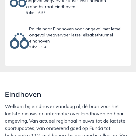
ongeval wegvervoer letsel insulindelaan
crabethstraat eindhoven
9 dec. - 6:55
Politie naar Eindhoven voor ongeval met letsel
ongeval wegvervoer letsel elisabethtunnel
eindhoven
9 dec. - 5:45
Eindhoven
Welkom bij eindhovenvandaag.nl, dé bron voor het
laatste nieuws en informatie over Eindhoven en haar
omgeving. Van actueel regionaal nieuws tot de laatste
sportupdates, van onroerend goed op Funda tot
belangrijke 112-meldingen: bij ons vind je alles op één