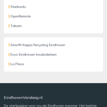
Starbucks
OpenRemote
Takumi
Smurfit Kappa Recycling Eindhoven
Esso Eindhoven Insulindelaan
La Place
EindhovenVandaag.nl
De startpagina voor jou als Eindhoven inwoner. Het laatste