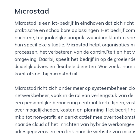
Microstad
Microstad is een ict-bedrijf in eindhoven dat zich richt op het ondersteunen van organisaties met
praktische en schaalbare oplossingen. Het bedrijf co
nuchtere, toegankelijke aanpak, waardoor klanten snel
hun specifieke situatie. Microstad helpt organisaties 
processen, het verbeteren van de continuïteit en het 
omgeving. Daarbij speelt het bedrijf in op de groeie
duidelijk advies en flexibele diensten. Wie zoekt naar 
komt al snel bij microstad uit.
Microstad richt zich onder meer op systeembeheer, cloudoplossingen, werkplekbeheer en
netwerkbeheer, vaak in de rol van verlengstuk van de i
een persoonlijke benadering centraal: korte lijnen, v
over mogelijkheden, kosten en planning. Het bedrijf h
mkb tot non-profit, en denkt actief mee over toekomst
naar de cloud of het inrichten van hybride werkomgevi
adresgegevens en een link naar de website van micro