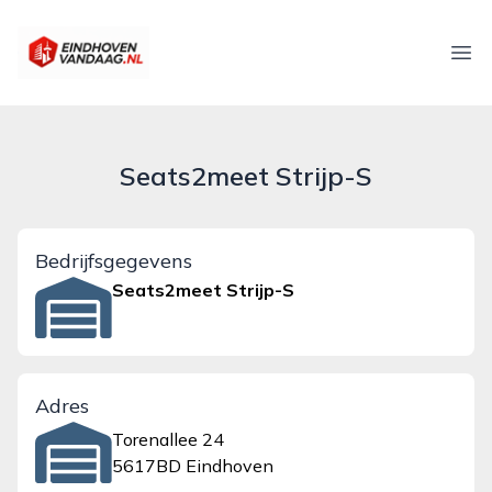
eindhovenvandaag.nl
Ope
Seats2meet Strijp-S
Bedrijfsgegevens
Seats2meet Strijp-S
Adres
Torenallee 24
5617BD Eindhoven