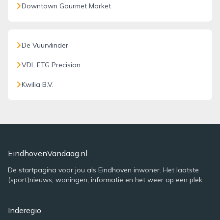
Downtown Gourmet Market
De Vuurvlinder
VDL ETG Precision
Kwilia B.V.
EindhovenVandaag.nl
De startpagina voor jou als Eindhoven inwoner. Het laatste
(sport)nieuws, woningen, informatie en het weer op een plek.
Inderegio