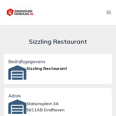
eindhovenvandaag.nl
Ope
Sizzling Restaurant
Bedrijfsgegevens
Sizzling Restaurant
Adres
Stationsplein 3A
5611AB Eindhoven