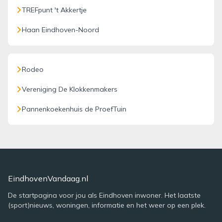
TREFpunt 't Akkertje
Haan Eindhoven-Noord
Rodeo
Vereniging De Klokkenmakers
Pannenkoekenhuis de ProefTuin
EindhovenVandaag.nl
De startpagina voor jou als Eindhoven inwoner. Het laatste
(sport)nieuws, woningen, informatie en het weer op een plek.