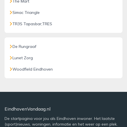
The Mart
Simac Triangle
TR3S Tapasbar;TRES
De Rungraaf
Lunet Zorg
Woodfield Eindhoven
EindhovenVandaag.nl
De startpagina voor jou als Eindhoven inwoner. Het laatste
(sport)nieuws, woningen, informatie en het weer op een plek.