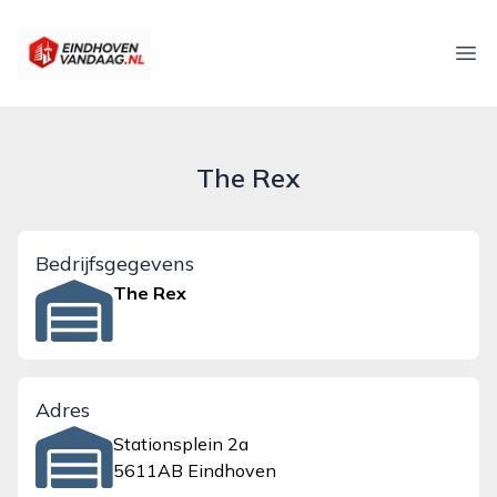
eindhovenvandaag.nl
Ope
The Rex
Bedrijfsgegevens
The Rex
Adres
Stationsplein 2a
5611AB Eindhoven