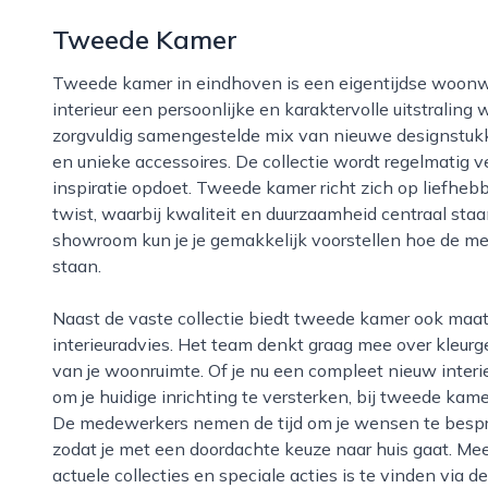
Tweede Kamer
Tweede kamer in eindhoven is een eigentijdse woonwinkel die zich richt op mensen die hun
interieur een persoonlijke en karaktervolle uitstraling 
zorgvuldig samengestelde mix van nieuwe designstukken
en unieke accessoires. De collectie wordt regelmatig 
inspiratie opdoet. Tweede kamer richt zich op liefhebb
twist, waarbij kwaliteit en duurzaamheid centraal staan
showroom kun je je gemakkelijk voorstellen hoe de meu
staan.
Naast de vaste collectie biedt tweede kamer ook maatwerkoplossingen en persoonlijk
interieuradvies. Het team denkt graag mee over kleurg
van je woonruimte. Of je nu een compleet nieuw interi
om je huidige inrichting te versterken, bij tweede kam
De medewerkers nemen de tijd om je wensen te bespre
zodat je met een doordachte keuze naar huis gaat. Mee
actuele collecties en speciale acties is te vinden via