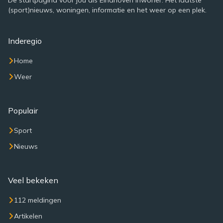
De startpagina voor jou als Eindhoven inwoner. Het laatste
(sport)nieuws, woningen, informatie en het weer op een plek.
Inderegio
Home
Weer
Populair
Sport
Nieuws
Veel bekeken
112 meldingen
Artikelen