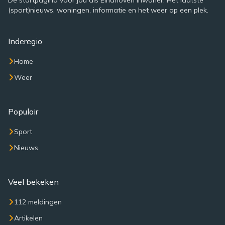
De startpagina voor jou als Eindhoven inwoner. Het laatste
(sport)nieuws, woningen, informatie en het weer op een plek.
Inderegio
Home
Weer
Populair
Sport
Nieuws
Veel bekeken
112 meldingen
Artikelen