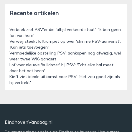
Recente artikelen
Verbeek ziet PSV'er die 'altijd verkeerd staat': 'Ik ben geen
fan van hem'
Verweij steekt loftrompet op over 'slimme PSV-aanwinst':
'Kan iets toevoegen'
Vermoedelijke opstelling PSV: aankopen nog afwezig, wél
weer twee WK-gangers
Lof voor nieuwe 'bulldozer' bij PSV: 'Echt elke bal moet
door het net heen'
Kieft ziet ideale uitkomst voor PSV: 'Het zou goed zijn als
hij vertrekt'
EindhovenVandaag.nl