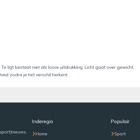
. Te ligt bestaat niet als losse uitdrukking. Licht gaat over gewicht,
cheid zodra je het verschil herkent.
Inderegio
Populair
sport)nieuws,
Home
Sport