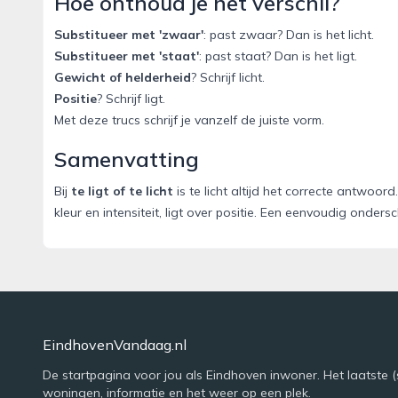
Hoe onthoud je het verschil?
Substitueer met 'zwaar'
: past zwaar? Dan is het licht.
Substitueer met 'staat'
: past staat? Dan is het ligt.
Gewicht of helderheid
? Schrijf licht.
Positie
? Schrijf ligt.
Met deze trucs schrijf je vanzelf de juiste vorm.
Samenvatting
Bij
te ligt of te licht
is te licht altijd het correcte antwoord
kleur en intensiteit, ligt over positie. Een eenvoudig onders
EindhovenVandaag.nl
De startpagina voor jou als Eindhoven inwoner. Het laatste (
woningen, informatie en het weer op een plek.