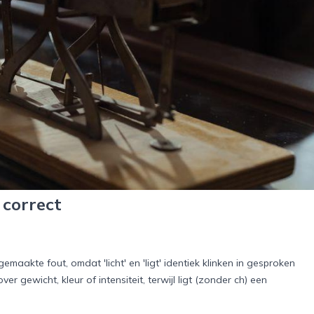
t correct
gemaakte fout, omdat 'licht' en 'ligt' identiek klinken in gesproken
ver gewicht, kleur of intensiteit, terwijl ligt (zonder ch) een