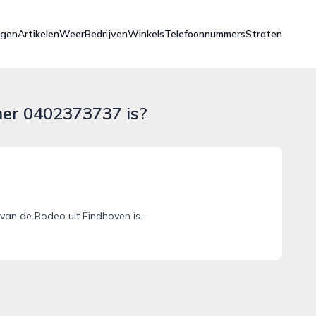
ngen
Artikelen
Weer
Bedrijven
Winkels
Telefoonnummers
Straten
mer 0402373737 is?
an de Rodeo uit Eindhoven is.