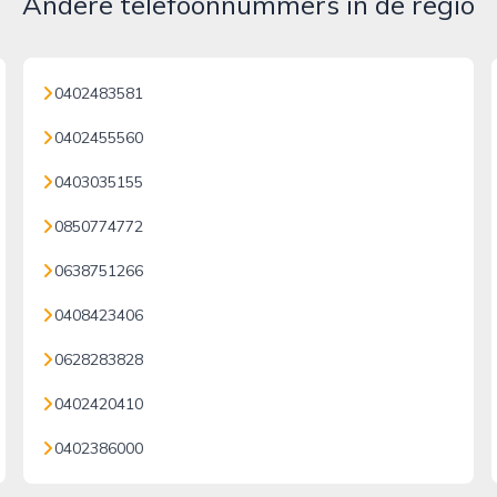
Andere telefoonnummers in de regio
0402483581
0402455560
0403035155
0850774772
0638751266
0408423406
0628283828
0402420410
0402386000