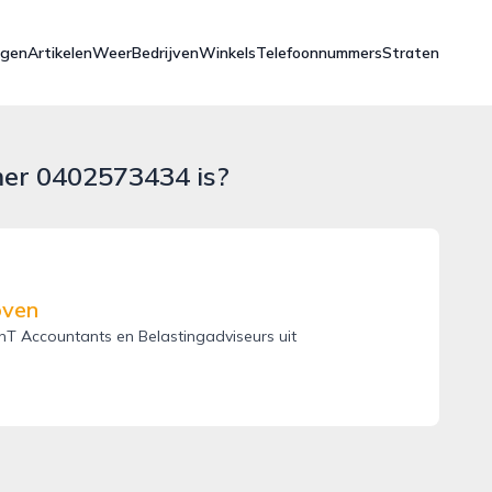
ngen
Artikelen
Weer
Bedrijven
Winkels
Telefoonnummers
Straten
mer 0402573434 is?
oven
T Accountants en Belastingadviseurs uit