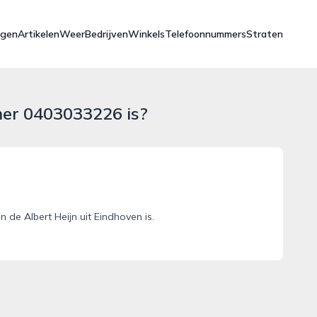
ngen
Artikelen
Weer
Bedrijven
Winkels
Telefoonnummers
Straten
mer 0403033226 is?
e Albert Heijn uit Eindhoven is.