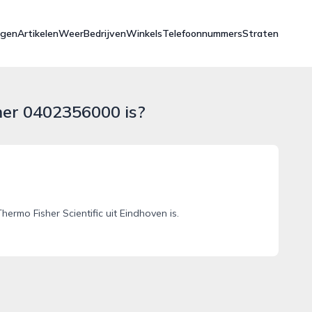
ngen
Artikelen
Weer
Bedrijven
Winkels
Telefoonnummers
Straten
mer 0402356000 is?
mo Fisher Scientific uit Eindhoven is.