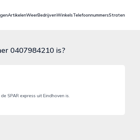
ngen
Artikelen
Weer
Bedrijven
Winkels
Telefoonnummers
Straten
mer 0407984210 is?
e SPAR express uit Eindhoven is.