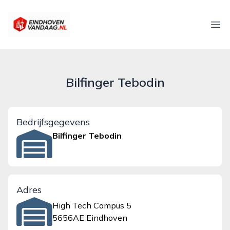
eindhovenvandaag.nl
Ope
Bilfinger Tebodin
Bedrijfsgegevens
Bilfinger Tebodin
Adres
High Tech Campus 5
5656AE Eindhoven