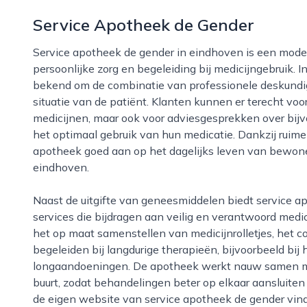
Service Apotheek de Gender
Service apotheek de gender in eindhoven is een moderne, toegankelijke apotheek die zich richt op
persoonlijke zorg en begeleiding bij medicijngebruik. 
bekend om de combinatie van professionele deskundig
situatie van de patiënt. Klanten kunnen er terecht vo
medicijnen, maar ook voor adviesgesprekken over bijv
het optimaal gebruik van hun medicatie. Dankzij ruime 
apotheek goed aan op het dagelijks leven van bewone
eindhoven.
Naast de uitgifte van geneesmiddelen biedt service apotheek de gender diverse aanvullende
services die bijdragen aan veilig en verantwoord medi
het op maat samenstellen van medicijnrolletjes, het co
begeleiden bij langdurige therapieën, bijvoorbeeld bij 
longaandoeningen. De apotheek werkt nauw samen met
buurt, zodat behandelingen beter op elkaar aansluit
de eigen website van service apotheek de gender vin