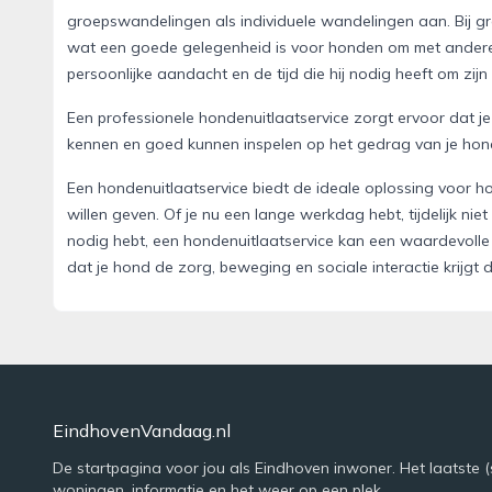
groepswandelingen als individuele wandelingen aan. Bij g
wat een goede gelegenheid is voor honden om met andere vie
persoonlijke aandacht en de tijd die hij nodig heeft om zijn 
Een professionele hondenuitlaatservice zorgt ervoor dat je 
kennen en goed kunnen inspelen op het gedrag van je hon
Een hondenuitlaatservice biedt de ideale oplossing voor 
willen geven. Of je nu een lange werkdag hebt, tijdelijk nie
nodig hebt, een hondenuitlaatservice kan een waardevolle 
dat je hond de zorg, beweging en sociale interactie krijgt d
EindhovenVandaag.nl
De startpagina voor jou als Eindhoven inwoner. Het laatste (
woningen, informatie en het weer op een plek.