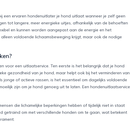
ij een ervaren hondenuitlater je hond uitlaat wanneer je zelf geen
ngen tot langere, meer energieke uitjes, afhankelijk van de behoeften
flexibel en kunnen worden aangepast aan de energie en het
t alleen voldoende lichaamsbeweging krijgt, maar ook de nodige
iken?
 voor een uitlaatservice. Ten eerste is het belangrijk dat je hond
sieke gezondheid van je hond, maar helpt ook bij het verminderen van
s jonge of actieve rassen, is het essentieel om dagelijks voldoende
oeilijk zijn om je hond genoeg uit te laten. Een hondenuitlaatservice
sen die lichamelijke beperkingen hebben of tijdelijk niet in staat
 goed getraind om met verschillende honden om te gaan, wat betekent
erament.