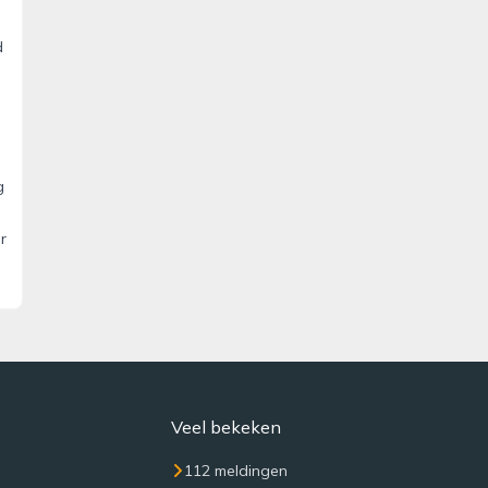
d
g
r
Veel bekeken
112 meldingen