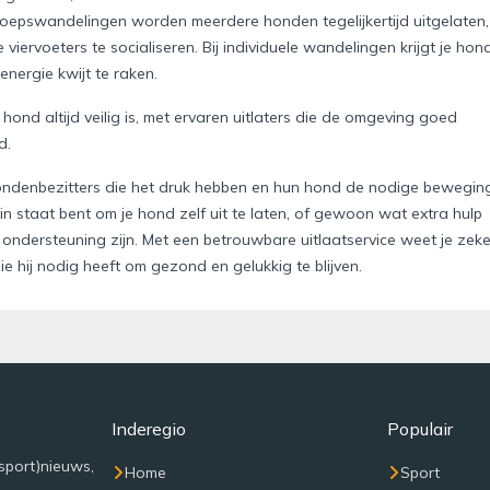
roepswandelingen worden meerdere honden tegelijkertijd uitgelaten,
rvoeters te socialiseren. Bij individuele wandelingen krijgt je hon
energie kwijt te raken.
hond altijd veilig is, met ervaren uitlaters die de omgeving goed
d.
hondenbezitters die het druk hebben en hun hond de nodige bewegin
t in staat bent om je hond zelf uit te laten, of gewoon wat extra hulp
ondersteuning zijn. Met een betrouwbare uitlaatservice weet je zeke
ie hij nodig heeft om gezond en gelukkig te blijven.
Inderegio
Populair
sport)nieuws,
Home
Sport