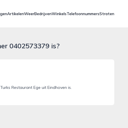
ngen
Artikelen
Weer
Bedrijven
Winkels
Telefoonnummers
Straten
mer 0402573379 is?
urks Restaurant Ege uit Eindhoven is.